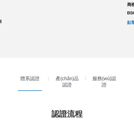
商
BS
詢
點
|
|
體系認證
產(chǎn)品
服務(wù)認
認證
證
認證流程