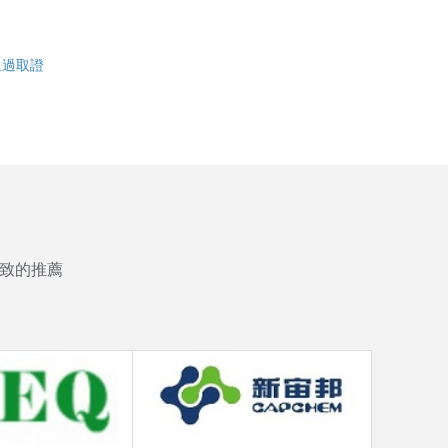
通過取證
家一致的推薦