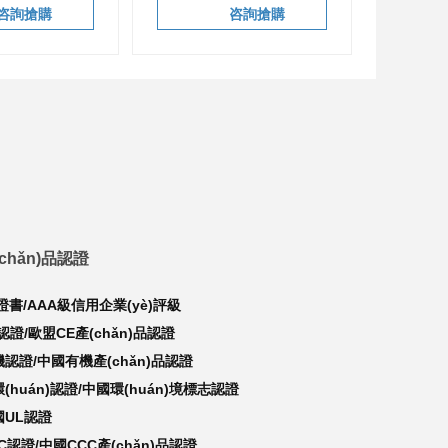
咨詢搶購
咨詢搶購
chǎn)品認證
證書/AAA級信用企業(yè)評級
認證/歐盟CE產(chǎn)品認證
認證/中國有機產(chǎn)品認證
(huán)認證/中國環(huán)境標志認證
國UL認證
C認證/中國CCC產(chǎn)品認證