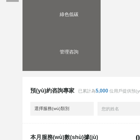
綠色低碳
管理咨詢
預(yù)約咨詢專家
5,000
已累計為
位用戶提供預(yù
1
本月服務(wù)數(shù)據(jù)