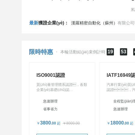
累
昆山市博事杰機械科技
有限公司獲
最新
獲證企業(yè)：
漢羅精密自動化（蘇州）
有限公司
江蘇浩都頻率科技
有限公司獲取
I
昆山易方達精密儀器
有限公司獲取
江蘇康柏斯機械科技
有限公司獲取
康普斯頓（江蘇）技術(shù)
有限
限時特惠
19
53
本輪活動結(jié)束倒計時
江蘇大豐和順電子
有限公司獲取
I
海沃機械（中國）
有限公司獲取
I
江蘇快維國際貨運代理
有限公司獲
昆山凱捷特電子研發(fā)科技
有限
查
ISO9001認證
IATF16949
連天劍智能裝備（蘇州）
有限公司
昆山市博事杰機械科技
有限公司獲
，企業
質(zhì)量管理體系認證，各類
汽車行業(yè)質(
漢羅精密自動化（蘇州）
有限公司
0-60碳達
企業(yè)基礎(chǔ)認
認證，
證，形象展示必備
(yè)必備
急速辦理
全程監(jiān)
省事省力
急速辦理
3800
18000
0000.00
￥
.00
起
￥8000.00
￥
.00
起