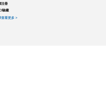
標注冊
CI驗廠
擊查看更多 >