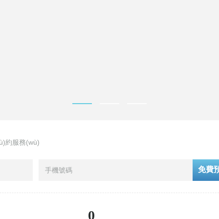
)約服務(wù)
免費預
21
90