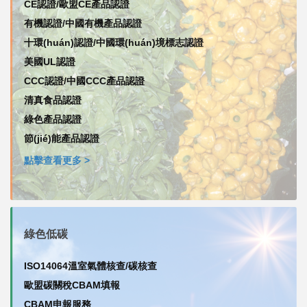
CE認證/歐盟CE產品認證
有機認證/中國有機產品認證
十環(huán)認證/中國環(huán)境標志認證
美國UL認證
CCC認證/中國CCC產品認證
清真食品認證
綠色產品認證
節(jié)能產品認證
點擊查看更多 >
綠色低碳
ISO14064溫室氣體核查/碳核查
歐盟碳關稅CBAM填報
CBAM申報服務