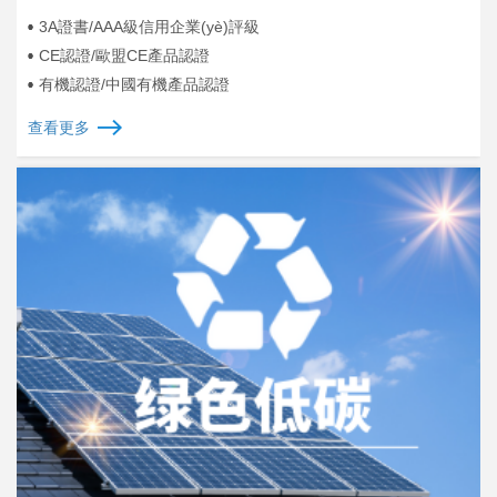
3A證書/AAA級信用企業(yè)評級
CE認證/歐盟CE產品認證
有機認證/中國有機產品認證
查看更多