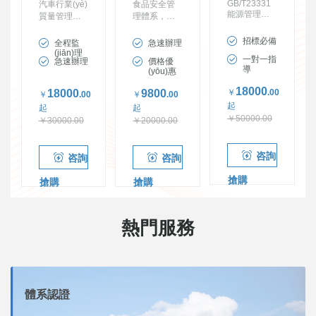
GB/T23331
汽車行業(yè)
食品安全管
能源管理體
質量管理體
理體系，食
系認證 高耗
系認
品接觸企業
能重點用能
證，
(yè)必備
招標必備
全程監
急速辦理
企業(yè)降耗
，
汽車配套企
(jiān)理
一對一指
急速辦理
價格優
必備
業(yè)必備
導
(yōu)惠
18000
18000
9800
￥
.00
￥
.00
￥
.00
起
起
起
￥50000.00
￥30000.00
￥20000.00
咨詢
咨詢
咨詢
搶購
搶購
搶購
熱門服務
體系認證