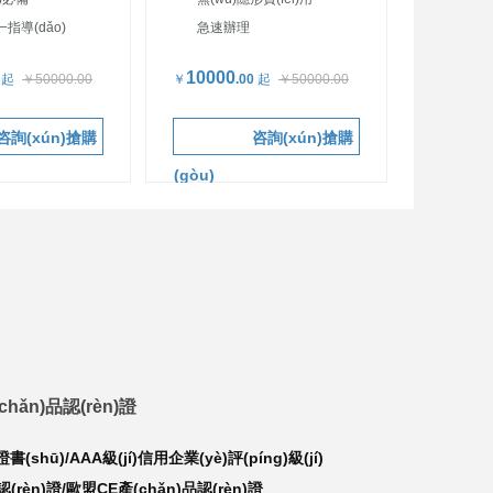
一指導(dǎo)
急速辦理
省事省
10000
3800
起
￥50000.00
￥
.00
起
￥50000.00
￥
.
咨詢(xún)搶購
咨詢(xún)搶購
(gòu)
(gòu)
chǎn)品認(rèn)證
證書(shū)/AAA級(jí)信用企業(yè)評(píng)級(jí)
認(rèn)證/歐盟CE產(chǎn)品認(rèn)證