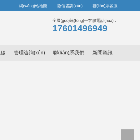
網(wǎng)站地圖
網(wǎng)站地圖
微信咨詢(xún)
微信咨詢(xún)
聯(lián)系客服
聯(lián)系客服
全國(guó)統(tǒng)一客服電話(huà)：
17601496949
低碳
管理咨詢(xún)
聯(lián)系我們
新聞資訊
公司新聞
行業(yè)新聞
常見(jiàn)問
(wèn)題