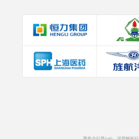
聚焦全行業(yè)，深度解析行業(yè