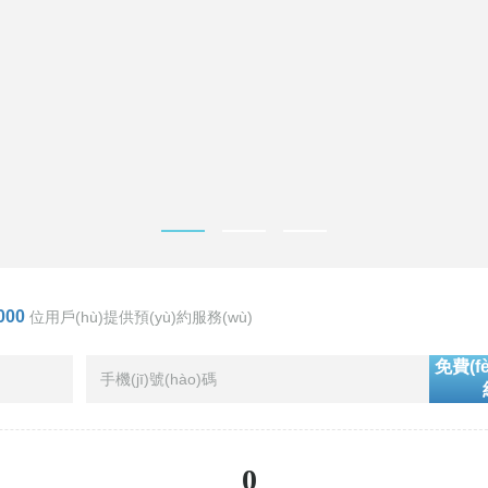
000
位用戶(hù)提供預(yù)約服務(wù)
免費(fè
21
90