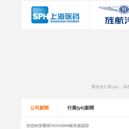
聚焦全行業(yè)，深度
公司新聞
行業(yè)新聞
信也科技獲得ISO14064碳排放認證