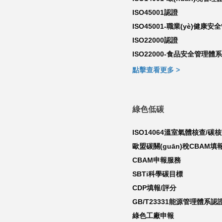
ISO45001認證
ISO45001-職業(yè)健康
ISO22000認證
ISO22000-食品安全管理體
點擊查看更多 >
綠色低碳
ISO14064溫室氣體核查/碳
歐盟碳關(guān)稅CBAM填
CBAM申報服務
SBTi科學碳目標
CDP填報/評分
GB/T23331能源管理體系認
綠色工廠申報