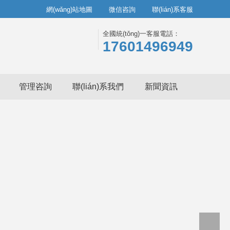
網(wǎng)站地圖
網(wǎng)站地圖
微信咨詢
微信咨詢
聯(lián)系客服
聯(lián)系客服
全國統(tǒng)一客服電話：
17601496949
管理咨詢
聯(lián)系我們
新聞資訊
公司新聞
行業(yè)新聞
常見問題