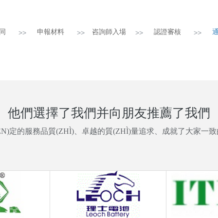
同
申報材料
咨詢師入場
認證審核
>>
>>
>>
>>
他們選擇了我們并向朋友推薦了我們
ĚN)定的服務品質(ZHÌ)、卓越的質(ZHÌ)量追求、成就了大家一