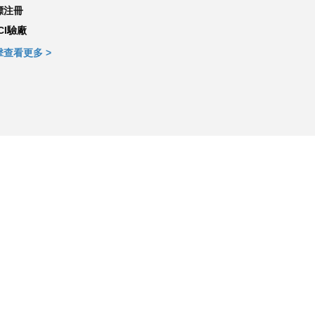
標注冊
CI驗廠
擊查看更多 >