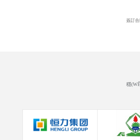
簽訂合
穩(W