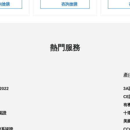
詢搶購
咨詢搶購
熱門服務
產(
2022
3A
CE
有機
系認證
十環
美
理體系認證
CC