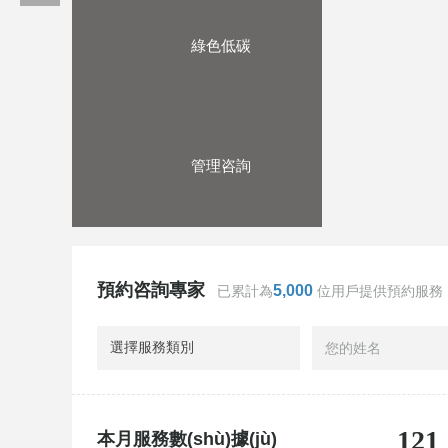
綠色低碳
管理咨詢
預約咨詢專家
5,000
已累計為
位用戶提供預約服務
121
本月服務數(shù)據(jù)