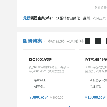
累計證書
昆山市博事杰機械科技
有限公司獲
最新
獲證企業(yè)：
漢羅精密自動化（蘇州）
有限公司
江蘇浩都頻率科技
有限公司獲取
I
昆山易方達精密儀器
有限公司獲取
江蘇康柏斯機械科技
有限公司獲取
康普斯頓（江蘇）技術(shù)
有限
限時特惠
23
38
本輪活動結(jié)束倒計時
江蘇大豐和順電子
有限公司獲取
I
海沃機械（中國）
有限公司獲取
I
江蘇快維國際貨運代理
有限公司獲
昆山凱捷特電子研發(fā)科技
有限
查
ISO9001認證
IATF16949
連天劍智能裝備（蘇州）
有限公司
昆山市博事杰機械科技
有限公司獲
yè)綠色工
質(zhì)量管理體系認證，各類企
汽車行業(yè)質(
漢羅精密自動化（蘇州）
有限公司
碳達峰碳中和
業(yè)基礎(chǔ)認證，形
認證，汽車配套企
象展示必備
急速辦理
全程監(jiān)
省事省力
急速辦理
3800
18000
0000.00
￥
.00
起
￥8000.00
￥
.00
起