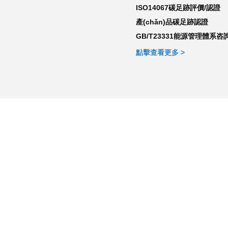
ISO14067碳足跡評價/認證
產(chǎn)品碳足跡認證
GB/T23331能源管理體系咨
點擊查看更多 >