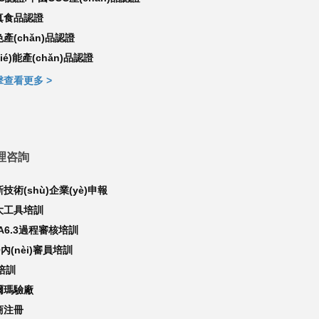
真食品認證
產(chǎn)品認證
jié)能產(chǎn)品認證
擊查看更多 >
理咨詢
技術(shù)企業(yè)申報
大工具培訓
A6.3過程審核培訓
O內(nèi)審員培訓
培訓
爾瑪驗廠
商注冊