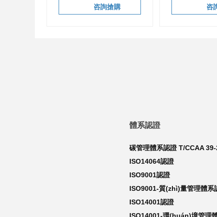
搶購
咨詢搶購
咨
體系認證
碳管理體系認證 T/CCAA 39-
ISO14064認證
ISO9001認證
ISO9001-質(zhì)量管理體
ISO14001認證
ISO14001-環(huán)境管