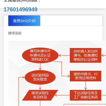
全國服務(wù)熱線：
17601496949
服務(wù)介紹
辦理流程