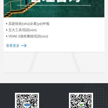
高新技術(shù)企業(yè)申報
五大工具培訓(xùn)
VDA6.3過程審核培訓(xùn)
查看更多