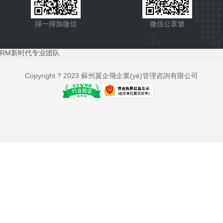
掃一掃加微信
微信公眾號
RM新时代专业团队
Copyright ? 2023 蘇州翼企飛企業(yè)管理咨詢有限公司