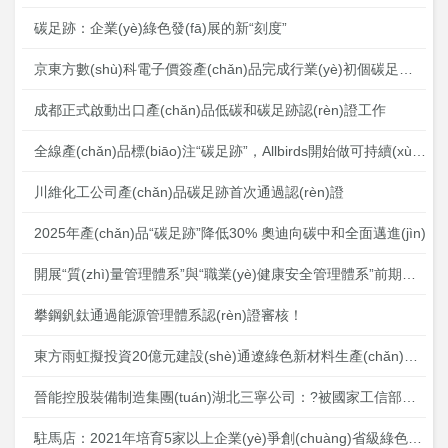
碳足跡：企業(yè)綠色發(fā)展的新“刻度”
京東方數(shù)科電子價簽產(chǎn)品完成行業(yè)初個碳足跡評估報告
成都正式啟動出口產(chǎn)品低碳和碳足跡認(rèn)證工作
全線產(chǎn)品標(biāo)注“碳足跡”，Allbirds開始做可持續(xù)衣服
川維化工公司產(chǎn)品碳足跡首次通過認(rèn)證
2025年產(chǎn)品“碳足跡”降低30% 奧迪向碳中和全面邁進(jìn)
開展“質(zhì)量管理體系”與“職業(yè)健康安全管理體系”前期培訓(xùn)工作
攀鋼釩鈦通過能源管理體系認(rèn)證審核！
東方雨虹擬投資20億元建設(shè)通遼綠色新材料生產(chǎn)基地項(xiàng)目
晉能控股裝備制造集團(tuán)湖北三寧公司：?被國家工信部授予“綠色工廠”榮譽(yù)稱號
駐馬店：2021年培育5家以上企業(yè)爭創(chuàng)省級綠色工廠