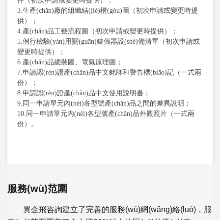
件（初次申請或變更時提供）；
3.生產(chǎn)廠的組織結(jié)構(gòu)圖（初次申請或變更時提
供）；
4.產(chǎn)品工藝流程圖（初次申請或變更時提供）；
5.例行檢驗(yàn)用關(guān)鍵儀器設(shè)備清單（初次申請或
變更時提供）；
6.產(chǎn)品總裝圖、電氣原理圖；
7.申請認(rèn)證產(chǎn)品中文銘牌和警告標(biāo)記（一式兩
份）；
8.申請認(rèn)證產(chǎn)品中文使用說明書；
9.同一申請單元內(nèi)各型號產(chǎn)品之間的差異說明；
10.同一申請單元內(nèi)各型號產(chǎn)品外觀照片（一式兩
份）。
服務(wù)范圍
翼企飛咨詢建立了完善的服務(wù)網(wǎng)絡(luò)，服