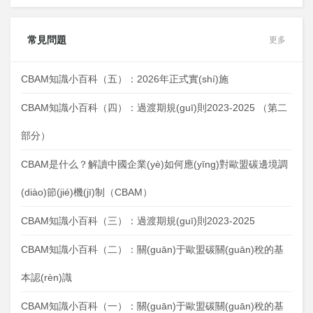
常見問題
更多
CBAM知識小百科（五）：2026年正式實(shí)施
CBAM知識小百科（四）：過渡期規(guī)則2023-2025 （第二
部分）
CBAM是什么？解讀中國企業(yè)如何應(yīng)對歐盟碳邊境調
(diào)節(jié)機(jī)制（CBAM）
CBAM知識小百科（三）：過渡期規(guī)則2023-2025
CBAM知識小百科（二）：關(guān)于歐盟碳關(guān)稅的基
本認(rèn)識
CBAM知識小百科（一）：關(guān)于歐盟碳關(guān)稅的基